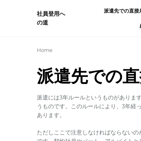
Skip
派遣先での直接
to
社員登用へ
the
の道
content
Home
派遣先での直
派遣には3年ルールというものがありま
うものです。このルールにより、3年経
あります。
ただしここで注意しなければならないの